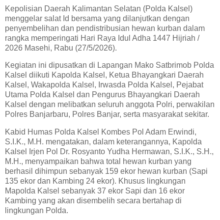
Kepolisian Daerah Kalimantan Selatan (Polda Kalsel)
menggelar salat Id bersama yang dilanjutkan dengan
penyembelihan dan pendistribusian hewan kurban dalam
rangka memperingati Hari Raya Idul Adha 1447 Hijriah /
2026 Masehi, Rabu (27/5/2026).
Kegiatan ini dipusatkan di Lapangan Mako Satbrimob Polda
Kalsel diikuti Kapolda Kalsel, Ketua Bhayangkari Daerah
Kalsel, Wakapolda Kalsel, Irwasda Polda Kalsel, Pejabat
Utama Polda Kalsel dan Pengurus Bhayangkari Daerah
Kalsel dengan melibatkan seluruh anggota Polri, perwakilan
Polres Banjarbaru, Polres Banjar, serta masyarakat sekitar.
Kabid Humas Polda Kalsel Kombes Pol Adam Erwindi,
S.I.K., M.H. mengatakan, dalam keterangannya, Kapolda
Kalsel Irjen Pol Dr. Rosyanto Yudha Hermawan, S.I.K., S.H.,
M.H., menyampaikan bahwa total hewan kurban yang
berhasil dihimpun sebanyak 159 ekor hewan kurban (Sapi
135 ekor dan Kambing 24 ekor). Khusus lingkungan
Mapolda Kalsel sebanyak 37 ekor Sapi dan 16 ekor
Kambing yang akan disembelih secara bertahap di
lingkungan Polda.