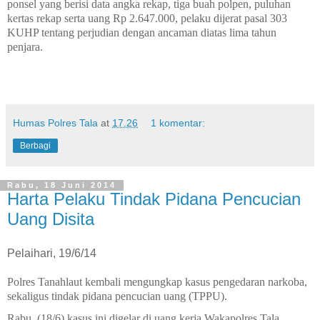
ponsel yang berisi data angka rekap, tiga buah polpen, puluhan
kertas rekap serta uang Rp 2.647.000, pelaku dijerat pasal 303
KUHP tentang perjudian dengan ancaman diatas lima tahun
penjara.
Humas Polres Tala
at
17.26
1 komentar:
Berbagi
Rabu, 18 Juni 2014
Harta Pelaku Tindak Pidana Pencucian
Uang Disita
Pelaihari, 19/6/14
Polres Tanahlaut kembali mengungkap kasus pengedaran narkoba,
sekaligus tindak pidana pencucian uang (TPPU).
Rabu, (18/6) kasus ini digelar di uang kerja Wakapolres Tala,