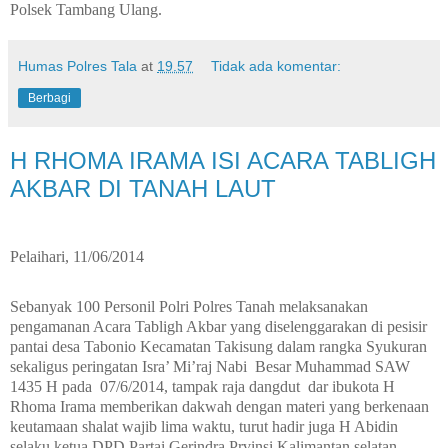
Polsek Tambang Ulang.
Humas Polres Tala
at
19.57
Tidak ada komentar:
Berbagi
H RHOMA IRAMA ISI ACARA TABLIGH
AKBAR DI TANAH LAUT
Pelaihari, 11/06/2014
Sebanyak 100 Personil Polri Polres Tanah melaksanakan
pengamanan Acara Tabligh Akbar yang diselenggarakan di pesisir
pantai desa Tabonio Kecamatan Takisung dalam rangka Syukuran
sekaligus peringatan Isra’ Mi’raj Nabi Besar Muhammad SAW
1435 H pada
07/6/2014, tampak raja dangdut dar ibukota H
Rhoma Irama memberikan dakwah dengan materi yang berkenaan
keutamaan shalat wajib lima waktu, turut hadir juga H Abidin
selaku ketua DPD Partai Gerindra Prvinsi Kalimantan selatan