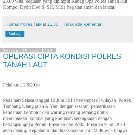
23.00 wita, kegiatan yang dipimpin Kabag Ops Polres Tanah laut
Kompol Dydit Dwi S. SH, M.Si
berjalan aman dan lancar.
Humas Polres Tala
at
21.36
Tidak ada komentar:
Berbagi
Selasa, 10 Juni 2014
OPERASI CIPTA KONDISI POLRES
TANAH LAUT
Pelaihari,11/6/2014
Pada hari Selasa tanggal 10 Juni 2014 bertempat di wilayah
Polsek
Tambang Ulang jalan A.Yani dengan sasaran
pemeriksaan
kendaraan bermotor dan warung remang-remang untuk
menciptakan
kondisi yang kondusif, serangkaian dengan
berlangsungnya Pemilu Presiden dan Wakil Presiden 9 Juli 2014
akan datang. Kegiatan mulai dilaksanakan jam 22.00 wita hingga