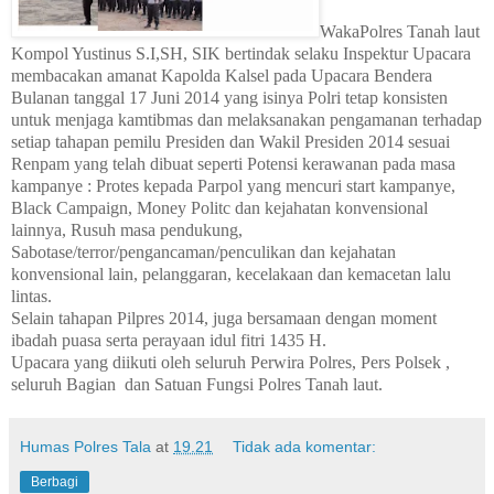
WakaPolres Tanah laut
Kompol Yustinus S.I,SH, SIK bertindak selaku Inspektur Upacara
membacakan amanat Kapolda Kalsel pada Upacara Bendera
Bulanan tanggal 17 Juni 2014 yang isinya Polri tetap konsisten
untuk menjaga kamtibmas dan melaksanakan pengamanan terhadap
setiap tahapan pemilu Presiden dan Wakil Presiden 2014 sesuai
Renpam yang telah dibuat seperti Potensi kerawanan pada masa
kampanye : Protes kepada Parpol yang mencuri start kampanye,
Black Campaign, Money Politc dan kejahatan konvensional
lainnya, Rusuh masa pendukung,
Sabotase/terror/pengancaman/penculikan dan kejahatan
konvensional lain, pelanggaran, kecelakaan dan kemacetan lalu
lintas.
Selain tahapan Pilpres 2014, juga bersamaan dengan moment
ibadah puasa serta perayaan idul fitri 1435 H.
Upacara yang diikuti oleh seluruh Perwira Polres, Pers Polsek ,
seluruh Bagian
dan Satuan Fungsi Polres Tanah laut.
Humas Polres Tala
at
19.21
Tidak ada komentar:
Berbagi