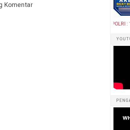
g Komentar
R KAPOLRES : 0821 5425 1254, HOT LINE POLRI : 110 (S
YOUT
PENG