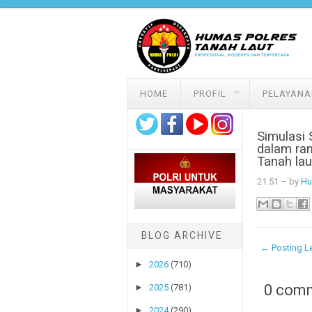
Skip to content
HOME
PROFIL
PELAYANA
Simulasi 
dalam ran
Tanah lau
21.51
– by
Hu
BLOG ARCHIVE
← Posting Le
►
2026
(710)
0 com
►
2025
(781)
►
2024
(290)