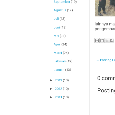
September
(19)
Agustus
(12)
Juli
(12)
lainnya ma
Juni
(18)
pengemba
Mei
(31)
April
(24)
Maret
(24)
← Posting Le
Februari
(19)
Januari
(13)
0 com
►
2013
(10)
►
2012
(10)
Postin
►
2011
(10)