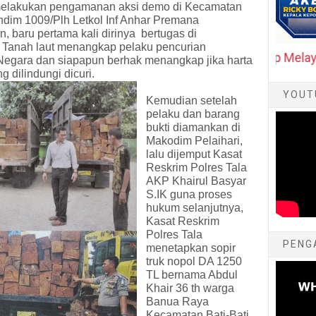
 melakukan pengamanan aksi demo di Kecamatan
ndim 1009/Plh Letkol Inf Anhar Premana
, baru pertama kali dirinya
bertugas di
Tanah laut menangkap pelaku pencurian
0821 5425 1254, HOT LINE POLRI : 110 (Siap Melayani 1
egara dan siapapun berhak menangkap jika harta
g dilindungi dicuri.
YOUT
Kemudian setelah
pelaku dan barang
bukti diamankan di
Makodim Pelaihari,
lalu dijemput Kasat
Reskrim Polres Tala
AKP Khairul Basyar
S.IK guna proses
hukum selanjutnya,
Kasat Reskrim
Polres Tala
PENG
menetapkan sopir
truk nopol DA 1250
TL bernama Abdul
Khair 36 th warga
Banua Raya
Kecamatan Bati-Bati