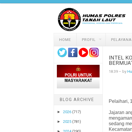
Skip to content
HOME
PROFIL
PELAYANA
INTEL K
BERMUAT
18.39
– by
Hu
BLOG ARCHIVE
Pelaihari, 
►
2026
(717)
Jajaran an
mengamanka
►
2025
(781)
sedang me
Kecamatan
►
2024
(290)