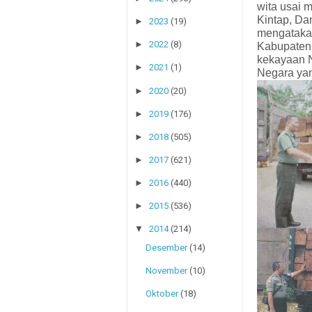
wita usai
Kintap, Da
►
2023
(19)
mengatakan
►
2022
(8)
Kabupaten 
NOMOR KAPOLRES : 
kekayaan N
►
2021
(1)
Negara yan
►
2020
(20)
►
2019
(176)
►
2018
(505)
►
2017
(621)
►
2016
(440)
►
2015
(536)
▼
2014
(214)
Desember
(14)
November
(10)
Oktober
(18)